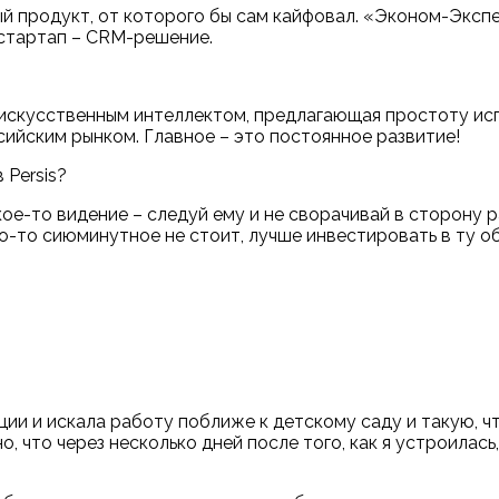
 продукт, от которого бы сам кайфовал. «Эконом-Экспер
 стартап – CRM-решение.
искусственным интеллектом, предлагающая простоту испо
сийским рынком. Главное – это постоянное развитие!
 Persis?
акое-то видение – следуй ему и не сворачивай в сторону
то-то сиюминутное не стоит, лучше инвестировать в ту об
ации и искала работу поближе к детскому саду и такую, 
но, что через несколько дней после того, как я устроила