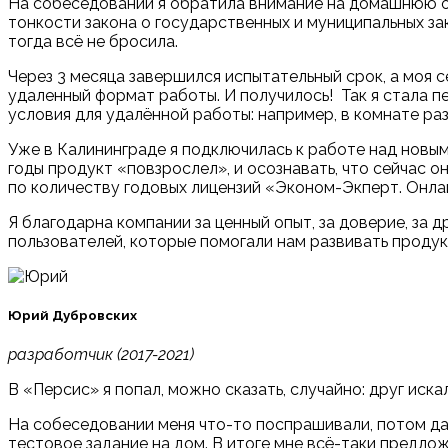
На собеседовании я обратила внимание на домашнюю об
тонкости закона о государственных и муниципальных зак
тогда всё не бросила.
Через 3 месяца завершился испытательный срок, а моя с
удаленный формат работы. И получилось! Так я стала 
условия для удалённой работы: например, в комнате р
Уже в Калининграде я подключилась к работе над новы
годы продукт
«
повзрослел
»
, и осознавать, что сейчас
по количеству годовых лицензий
«
Эконом-Экперт. Онла
Я благодарна компании за ценный опыт, за доверие, за 
пользователей, которые помогали нам развивать продук
Юрий Дубровских
разработчик (2017-2021)
В
«
Персис
»
я попал, можно сказать, случайно: друг иск
На собеседовании меня что-то поспрашивали, потом дали
тестовое задание на дом. В итоге мне всё-таки предло