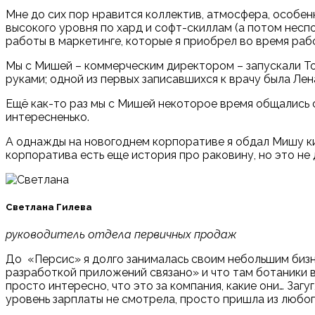
Мне до сих пор нравится коллектив, атмосфера, особен
высокого уровня по хард и софт-скиллам (а потом несп
работы в маркетинге, которые я приобрел во время рабо
Мы с Мишей – коммерческим директором – запускали ToD
руками; одной из первых записавшихся к врачу была Ле
Ещё как-то раз мы с Мишей некоторое время общались 
интересненько.
А однажды на новогоднем корпоративе я обдал Мишу кипя
корпоратива есть еще история про раковину, но это не д
Светлана Гилева
руководитель отдела первичных продаж
До
«
Персис
»
я долго занималась своим небольшим биз
разработкой приложений связано
»
и что там ботаники 
просто интересно, что это за компания, какие они… Загу
уровень зарплаты не смотрела, просто пришла из любо