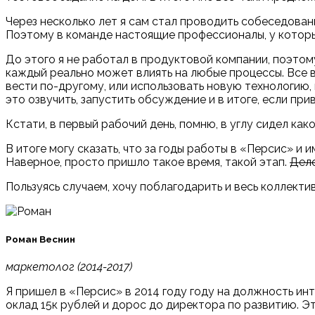
Через несколько лет я сам стал проводить собеседовани
Поэтому в команде настоящие профессионалы, у которы
До этого я не работал в продуктовой компании, поэтом
каждый реально может влиять на любые процессы. Все в
вести по-другому, или использовать новую технологию, 
это озвучить, запустить обсуждение и в итоге, если пр
Кстати, в первый рабочий день, помню, в углу сидел как
В итоге могу сказать, что за годы работы в
«
Персис
»
и и
Наверное, просто пришло такое время, такой этап.
Дело
Пользуясь случаем, хочу поблагодарить и весь коллект
Роман Веснин
маркетолог (2014-2017)
Я пришел в
«
Персис
»
в 2014 году году на должность ин
оклад 15к рублей и дорос до директора по развитию. Это