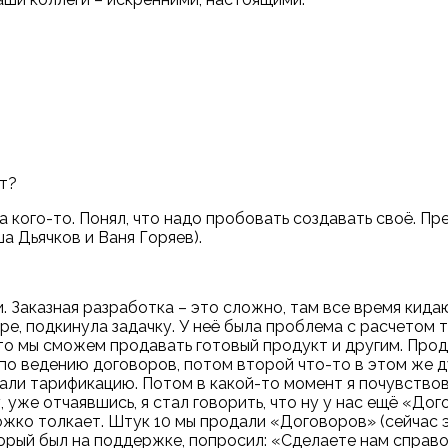
кт?
 кого-то. Понял, что надо пробовать создавать своё. Пр
а Дьячков и Ваня Горяев).
. Заказная разработка – это сложно, там все время кида
ре, подкинула задачку. У неё была проблема с расчетом
что мы сможем продавать готовый продукт и другим. Прод
 по ведению договоров, потом второй что-то в этом же 
вали тарификацию. Потом в какой-то момент я почувство
уже отчаявшись, я стал говорить, что ну у нас ещё «Догов
ножко толкает. Штук 10 мы продали «Договоров» (сейчас
торый был на поддержке, попросил: «Сделаете нам справо