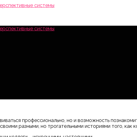
азвиваться профессионально, но и возможность познакоми
оими разными, но трогательными историями того, как кол
аши коллеги – искренними, настоящими.