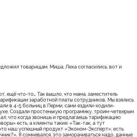
едложил товарищам. Миша, Леха согласились, вот и
ют, ещё что-то… Так вышло, что мама, заместитель
 тарификации заработной платы сотрудников. Мы взялись
али в 4-5 больниц в Перми, сами ездили-ходили-
духе. Создали простенькую программку, троим-четверым
вал, что когда звонишь и предлагаешь тарификацию
оры» есть, а клиенты такие: «Так-так, а тут
 это наш успешный продукт «Эконом-Эксперт», есть
чник?». Я сомневался, это заморачиваться надо, данные