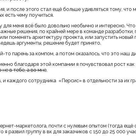
я, и после этого стал ещё больше удивляться тому, что 
х есть чему поучиться.
у для меня всё было довольно необычно и интересно. Что
ажные решения, по крайней мере в команде разработки, 
или поменять архитектуру проекта, или запустить новый 
иведешь аргументы, решение будет принято.
ой-то парень за компом, а потом оказалось, что это наш 
менно благодаря этой компании я почувствовал рост как 
 не в тебе, а во мне
.
ив, и каждого сотрудника
«
Персис
»
в отдельности за их г
тернет-маркетолога, почти с нулевым опытом (тогда ещё 
 я развил группу в вк для заказчиков с 150 до 25 000 уча