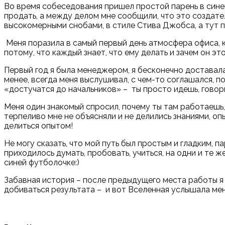
Во время собеседования пришел простой парень в синей 
продать, а между делом мне сообщили, что это создате
высокомерными снобами, в стиле Стива Джобса, а тут
Меня поразила в самый первый день атмосфера офиса, ка
потому, что каждый знает, что ему делать и зачем он эт
Первый год я была менеджером, я бесконечно доставала
менее, всегда меня выслушивал, с чем-то соглашался, п
«
достучатся до начальников
»
– ты просто идешь, говор
Меня один знакомый спросил, почему ты там работаешь,
терпеливо мне не объясняли и не делились знаниями, оп
делиться опытом!
Не могу сказать, что мой путь был простым и гладким, п
приходилось думать, пробовать, учиться, на одни и те ж
синей футболочке:)
Забавная история – после предыдущего места работы я 
добиваться результата – и вот Вселенная услышала меня