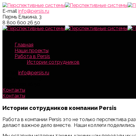
E-mail
info@persis.ru
Пермь
Елькина, 3
8 800 600 26 50
Главная
Наши проекты
Работа в Persis
Истории сотрудников
E-mail
info@persis.ru
Пермь
Елькина, 3
8 800 600 26 50
Контакты
Контакты
Истории сотрудников компании Persis
Работа в компании Persis это не только перспектива р
делают важное дело вместе. Наши коллеги поделились св
Мы оставили истории такими, какими нам поведали их н