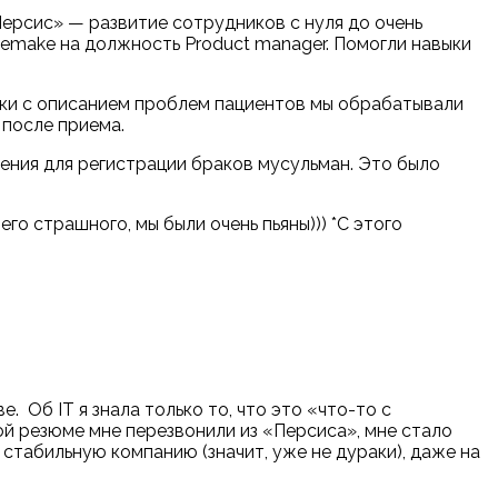
Персис
»
— развитие сотрудников с нуля до очень
eemake на должность Product manager. Помогли навыки
явки с описанием проблем пациентов мы обрабатывали
 после приема.
ения для регистрации браков мусульман. Это было
го страшного, мы были очень пьяны))) *С этого
е. Об IT я знала только то, что это
«
что-то с
ной резюме мне перезвонили из
«
Персиса
»
, мне стало
в стабильную компанию (значит, уже не дураки), даже на