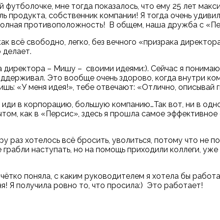
футболочке, мне тогда показалось, что ему 25 лет макси
ль продукта, собственник компании! Я тогда очень удиви
 полная противоположность! В общем, наша дружба с
«
Пе
к всё свободно, легко, без вечного
«
призрака директор
о делает.
 директора – Мишу – своими идеями:). Сейчас я понимаю,
оддерживал. Это вообще очень здорово, когда внутри ком
ишь:
«
У меня идея!
»
, тебе отвечают:
«
Отлично, описывай г
 иди в корпорацию, большую компанию…Так вот, ни в одно
ытом, как в
«
Персис
»
, здесь я прошла самое эффективное
ару раз хотелось всё бросить, уволиться, потому что не п
е грабли наступать, но на помощь приходили коллеги, уже 
чётко поняла, с каким руководителем я хотела бы работа
! Я получила ровно то, что просила:) Это работает!