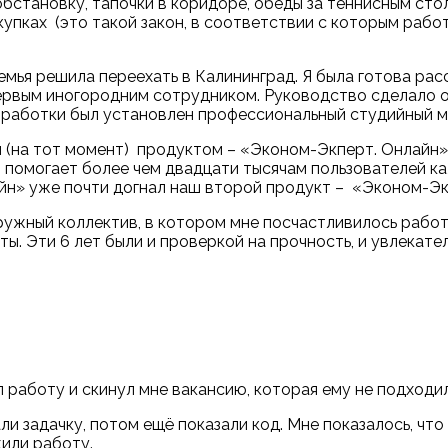
становку, тапочки в коридоре, обеды за теннисным стол
упках (это такой закон, в соответствии с которым работ
емья решила переехать в Калининград. Я была готова рас
первым иногородним сотрудником. Руководство сделало о
азработки был установлен профессиональный студийный 
м (на тот момент) продуктом –
«
Эконом-Экперт. Онлайн
»
 он помогает более чем двадцати тысячам пользователей 
йн
»
уже почти догнал наш второй продукт –
«
Эконом-Эк
дружный коллектив, в котором мне посчастливилось работ
ты. Эти 6 лет были и проверкой на прочность, и увлека
ал работу и скинул мне вакансию, которая ему не подход
 задачку, потом ещё показали код. Мне показалось, что 
жили работу.