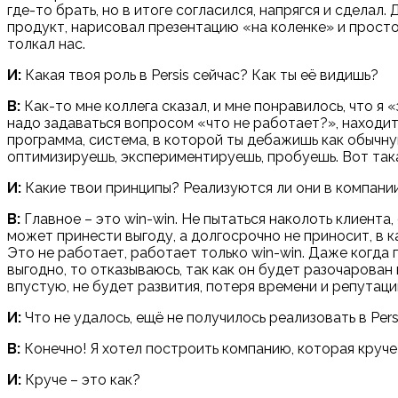
где-то брать, но в итоге согласился, напрягся и сделал
продукт, нарисовал презентацию «на коленке» и просто
толкал нас.
И:
Какая твоя роль в Persis сейчас? Как ты её видишь?
В:
Как-то мне коллега сказал, и мне понравилось, что я 
надо задаваться вопросом «что не работает?», находить
программа, система, в которой ты дебажишь как обычну
оптимизируешь, экспериментируешь, пробуешь. Вот така
И:
Какие твои принципы? Реализуются ли они в компани
В:
Главное – это win-win. Не пытаться наколоть клиент
может принести выгоду, а долгосрочно не приносит, в 
Это не работает, работает только win-win. Даже когда 
выгодно, то отказываюсь, так как он будет разочарован 
впустую, не будет развития, потеря времени и репутаци
И:
Что не удалось, ещё не получилось реализовать в Pers
В:
Конечно! Я хотел построить компанию, которая круче G
И:
Круче – это как?