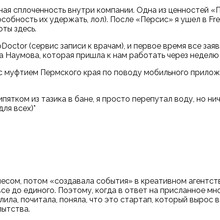
ная сплоченность внутри компании. Одна из ценностей
«
особность их удержать, лол). После
«
Персис
»
я ушел в Fr
ты здесь.
octor (сервис записи к врачам), и первое время все за
на Наумова, которая пришла к нам работать через неделю
с муфтием Пермского края по поводу мобильного прилож
тком из тазика в бане, я просто перепутал воду, но ниче
ля всех)*
несом, потом
«
создавала события
»
в креативном агентств
все до единого. Поэтому, когда в ответ на присланное м
глила, почитала, поняла, что это стартап, который вырос 
пытства.