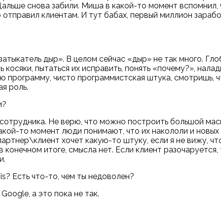
. Дальше снова забили. Миша в какой-то момент вспомнил,
 отправил клиентам. И тут бабах, первый миллион зараб
«затыкатель дыр». В целом сейчас «дыр» не так много. Гло
 косяки, пытаться их исправить, понять «почему?», нала
ю программу, чисто программистская штука, смотришь, чт
я роль.
и?
а, сотрудника. Не верю, что можно построить большой м
какой-то момент люди понимают, что их накололи и новых
партнер\клиент хочет какую-то штуку, если я не вижу, ч
в конечном итоге, смысла нет. Если клиент разочаруется,
и.
is? Есть что-то, чем ты недоволен?
oogle, а это пока не так.